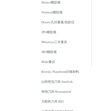
Hemco螺纹规
Vermont螺纹规
Dorsey孔径量规/投影仪
JPG螺纹规
Mitutoyo三丰量具
JBO螺纹规
Mahr量仪
Rivelec Plastiform印模材料
山特维克刀具-Sandvik
肯纳刀具-Kennametal
大昭和刀具-BIG