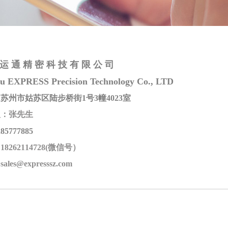
运 通 精 密 科 技 有 限 公 司
u EXPRESS Precision Technology Co., LTD
苏州市姑苏区陆步桥街1号3幢4023室
人：张先生
285777885
8262114728(微信号）
les@expresssz.com